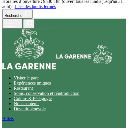
Horaires d’ouverture : 9h30-18h (ouvert tous les lundis jusqu'au 31
août)
|
Liste des lundis fermés
Recherche
Open
main
menu
Visiter le parc
Expériences uniques
Restaurant
Soins, conservation et réintroduction
Culture & Pédagogie
Nous soutenir
Devenir bénévole
Billets