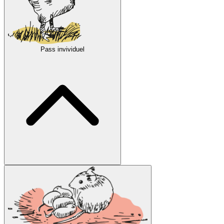
Pass invividuel