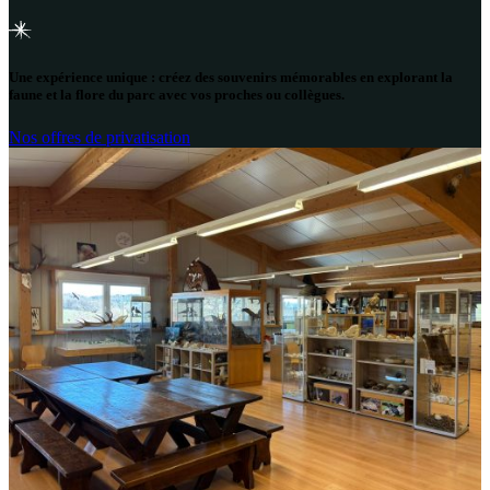
Une expérience unique : créez des souvenirs mémorables en explorant la
faune et la flore du parc avec vos proches ou collègues.
Nos offres de privatisation