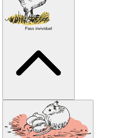
Pass invividuel