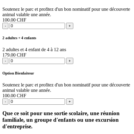
Soutenez le parc et profitez d'un bon nominatif pour une découverte
animal valable une année.
100.00 CHF
-
+
2 adultes + 4 enfants
2 adultes et 4 enfant de 4 à 12 ans
179.00 CHF
-
+
Option Bienfaiteur
Soutenez le parc et profitez d'un bon nominatif pour une découverte
animal valable une année.
100.00 CHF
-
+
Que ce soit pour une sortie scolaire, une réunion
familiale, un groupe d'enfants ou une excursion
d'entreprise.