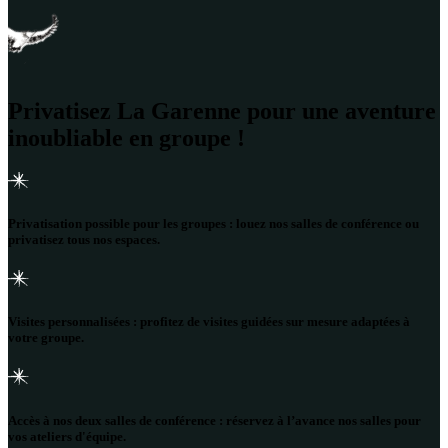
Privatisez La Garenne pour une aventure
inoubliable en groupe !
Privatisation possible pour les groupes : louez nos salles de conférence ou
privatisez tous nos espaces.
Visites personnalisées : profitez de visites guidées sur mesure adaptées à
votre groupe.
Accès à nos deux salles de conférence : réservez à l’avance nos salles pour
vos ateliers d'équipe.