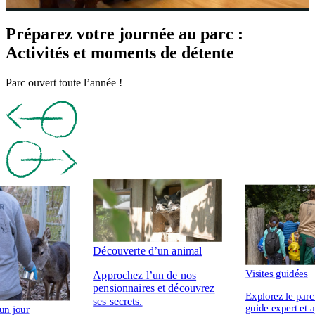
Préparez votre journée au parc :
Activités et moments de détente
Parc ouvert toute l’année !
Découverte d’un animal
Visites guidées
Approchez l’un de nos
pensionnaires et découvrez
Explorez le parc
ses secrets.
guide expert et 
un jour