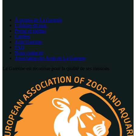
À propos de La Garenne
L’équipe du parc
Presse et médias
Carrière
Actu’Garenne
FAQ
Nous contacter
Association des Amis de La Garenne
La Garenne est reconnue pour la qualité de ses missions