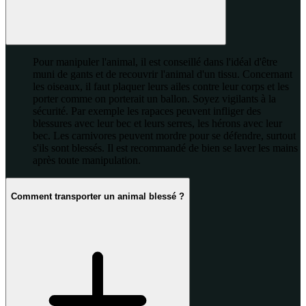
Pour manipuler l'animal, il est conseillé dans l'idéal d'être
muni de gants et de recouvrir l'animal d'un tissu. Concernant
les oiseaux, il faut plaquer leurs ailes contre leur corps et les
porter comme on porterait un ballon. Soyez vigilants à la
sécurité. Par exemple les rapaces peuvent infliger des
blessures avec leur bec et leurs serres, les hérons avec leur
bec. Les carnivores peuvent mordre pour se défendre, surtout
s'ils sont blessés. Il est recommandé de bien se laver les mains
après toute manipulation.
Comment transporter un animal blessé ?