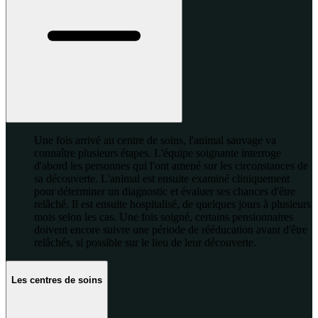
Une fois arrivé au centre de soins, l'animal sauvage va
connaître plusieurs étapes. L'équipe soignante interroge
d'abord les personnes qui l'ont amené sur les circonstances de
sa découverte. L'animal est ensuite examiné cliniquement
pour déterminer un diagnostic et évaluer ses chances d'être
relâché. Il est ensuite hospitalisé, de quelques jours à plusieurs
mois selon les cas. Une fois soigné, certains pensionnaires
doivent encore suivre une période de rééducation avant d'être
relâchés, si possible sur le lieu de leur découverte.
Les centres de soins