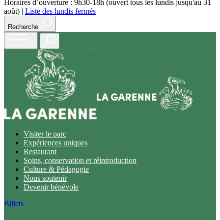
Horaires d’ouverture : 9h30-18h (ouvert tous les lundis jusqu'au 31
août)
|
Liste des lundis fermés
Recherche
Open
main
menu
Visiter le parc
Expériences uniques
Restaurant
Soins, conservation et réintroduction
Culture & Pédagogie
Nous soutenir
Devenir bénévole
Billets