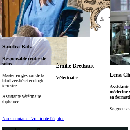
Sandra Bals
Responsable centre de
soins
Émilie Bréthaut
Léna Ch
Master en gestion de la
Vétérinaire
biodiversité et écologie
terrestre
Assistante
médecine v
Assistante vétérinaire
en format
diplômée
Soigneuse 
Nous contacter
Voir toute l'équipe