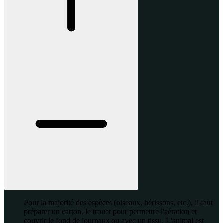
Pour la majorité des espèces (oiseaux, hérissons, etc.), il faut
préparer un carton, le trouer pour permettre l'aération et
couvrir le fond de journaux ou avec un tissu. L'animal est