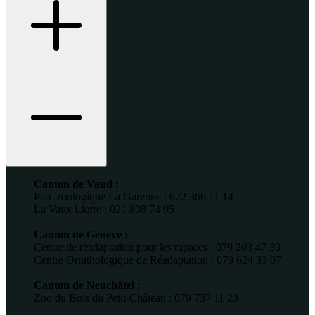
Canton de Vaud :
Parc zoologique La Garenne : 022 366 11 14
La Vaux Lierre : 021 808 74 95
Canton de Genève :
Centre de réadaptation pour les rapaces : 079 203 47 39
Centre Ornithologique de Réadaptation : 079 624 33 07
Canton de Neuchâtel :
Zoo du Bois du Petit-Château : 079 737 11 23