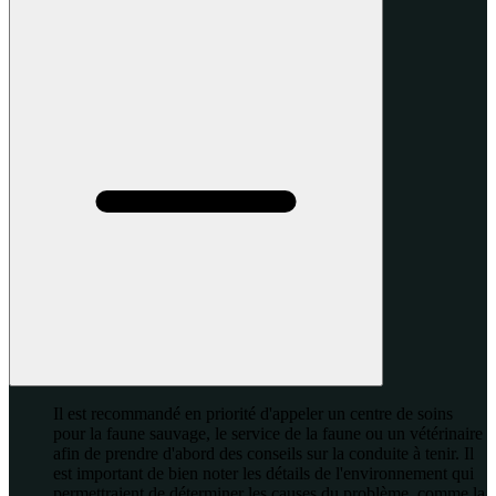
Il est recommandé en priorité d'appeler un centre de soins
pour la faune sauvage, le service de la faune ou un vétérinaire
afin de prendre d'abord des conseils sur la conduite à tenir. Il
est important de bien noter les détails de l'environnement qui
permettraient de déterminer les causes du problème, comme la