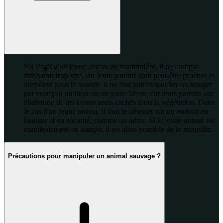
S'il s'agit d'un jeune oiseau ou mammifère, il ne faut pas
intervenir trop vite, car leurs parents sont peut-être proches et
attendent pour le nourrir. Il ne faut jamais toucher ou bouger
par exemple un faon ou un jeune lièvre, car leurs parents ont
l'habitude de les laisser seuls cachés dans la végétation. Dans
le cas d'un jeune oiseau, il faut le déposer sur un endroit en
hauteur et en sécurité, comme un arbre. Si le jeune animal est
manifestement en danger, il est alors possible de le recueillir.
Précautions pour manipuler un animal sauvage ?