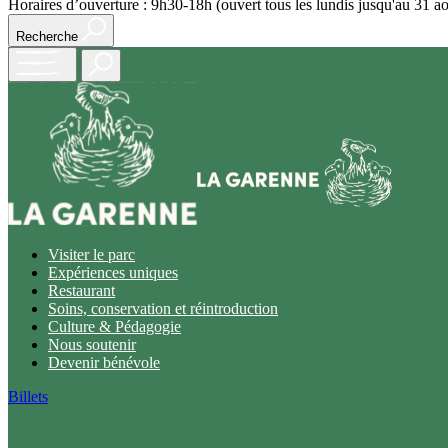
Horaires d’ouverture : 9h30-18h (ouvert tous les lundis jusqu'au 31 ao
Recherche
Open
main
menu
Visiter le parc
Expériences uniques
Restaurant
Soins, conservation et réintroduction
Culture & Pédagogie
Nous soutenir
Devenir bénévole
Billets