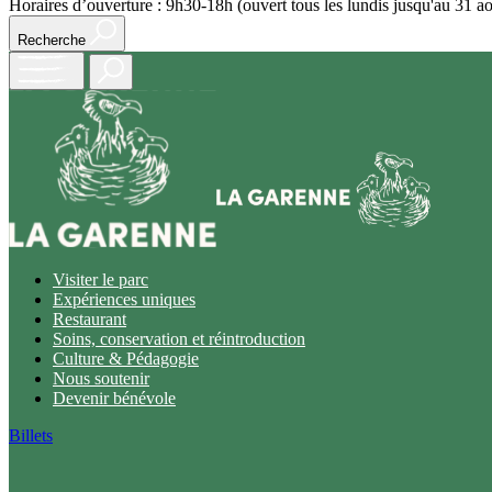
Horaires d’ouverture : 9h30-18h (ouvert tous les lundis jusqu'au 31 ao
Recherche
Open
main
menu
Visiter le parc
Expériences uniques
Restaurant
Soins, conservation et réintroduction
Culture & Pédagogie
Nous soutenir
Devenir bénévole
Billets