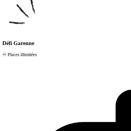
Défi Garenne
♾️ Places illimitées