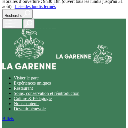
Horaires d’ouverture : 9h30-18h (ouvert tous les lundis jusqu'au 31
août)
|
Liste des lundis fermés
Recherche
Open
main
menu
Visiter le parc
Expériences uniques
Restaurant
Soins, conservation et réintroduction
Culture & Pédagogie
Nous soutenir
Devenir bénévole
Billets