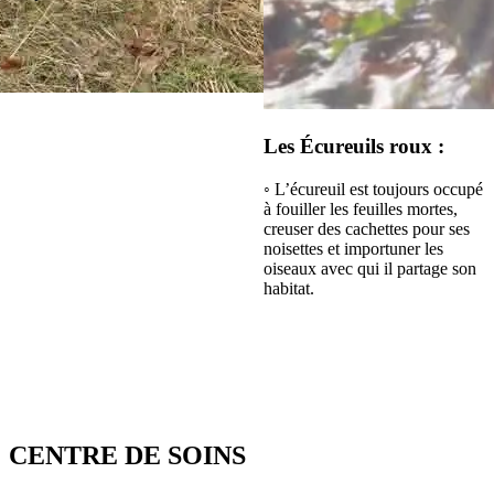
◦ Elles sont sorties de leurs
terriers depuis quelques
semaines. ◦ Elles viennent
quotidiennement chercher les
fruits et légumes frais apportés
par les soigneurs.
Les Écureuils roux :
◦ L’écureuil est toujours occupé
à fouiller les feuilles mortes,
creuser des cachettes pour ses
noisettes et importuner les
oiseaux avec qui il partage son
habitat.
CENTRE DE SOINS