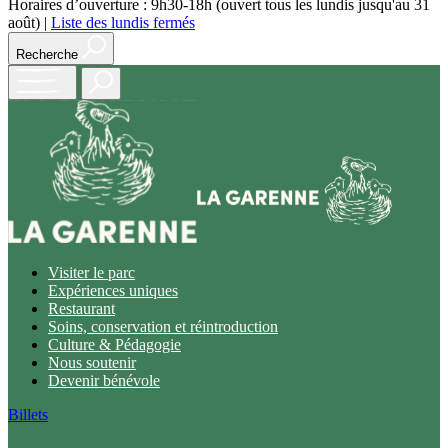
Horaires d’ouverture : 9h30-18h (ouvert tous les lundis jusqu'au 31
août)
|
Liste des lundis fermés
Recherche
Open
main
menu
Visiter le parc
Expériences uniques
Restaurant
Soins, conservation et réintroduction
Culture & Pédagogie
Nous soutenir
Devenir bénévole
Billets